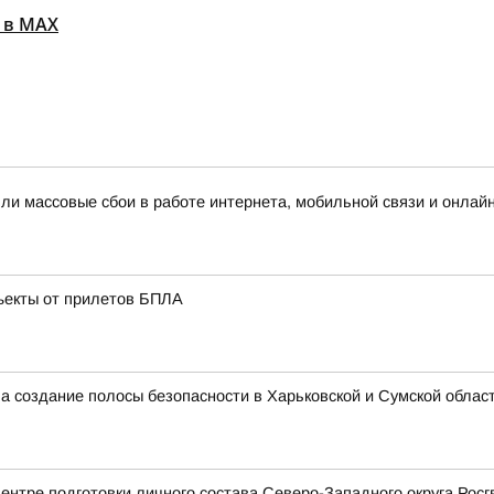
 в MAX
шли массовые сбои в работе интернета, мобильной связи и онлай
ъекты от прилетов БПЛА
ла создание полосы безопасности в Харьковской и Сумской облас
ентре подготовки личного состава Северо-Западного округа Рос