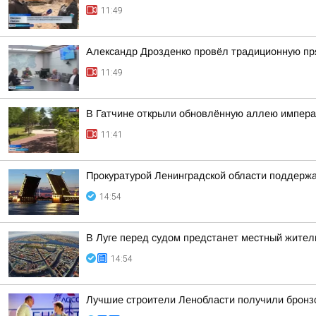
11:49
Александр Дрозденко провёл традиционную пр
11:49
В Гатчине открыли обновлённую аллею импера
11:41
Прокуратурой Ленинградской области поддержа
14:54
В Луге перед судом предстанет местный жител
14:54
Лучшие строители Ленобласти получили бронз