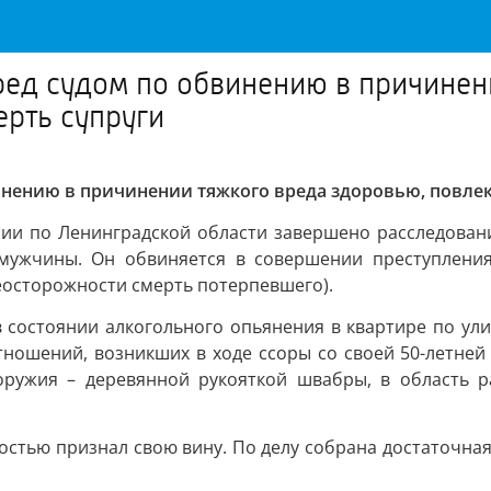
ред судом по обвинению в причинен
рть супруги
нению в причинении тяжкого вреда здоровью, повлек
ии по Ленинградской области завершено расследован
 мужчины. Он обвиняется в совершении преступления
еосторожности смерть потерпевшего).
в состоянии алкогольного опьянения в квартире по ул
ошений, возникших в ходе ссоры со своей 50-летней су
оружия – деревянной рукояткой швабры, в область 
стью признал свою вину. По делу собрана достаточная