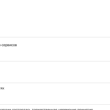
н-сервисов
тях
гвардии состоялась торжественная церемония принятия