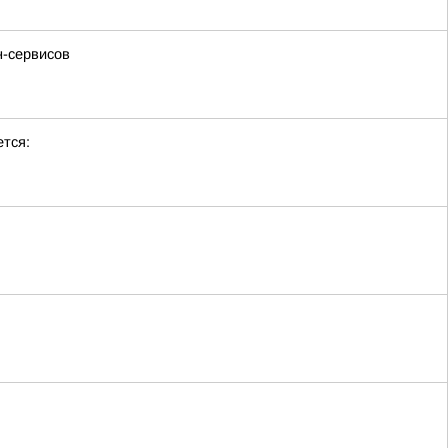
н-сервисов
тся: