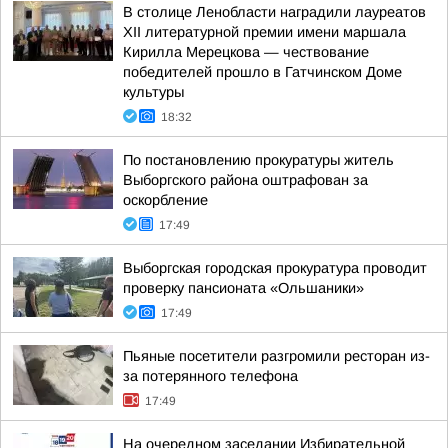
В столице Ленобласти наградили лауреатов
XII литературной премии имени маршала
Кирилла Мерецкова — чествование
победителей прошло в Гатчинском Доме
культуры
18:32
По постановлению прокуратуры житель
Выборгского района оштрафован за
оскорбление
17:49
Выборгская городская прокуратура проводит
проверку пансионата «Ольшаники»
17:49
Пьяные посетители разгромили ресторан из-
за потерянного телефона
17:49
На очередном заседании Избирательной