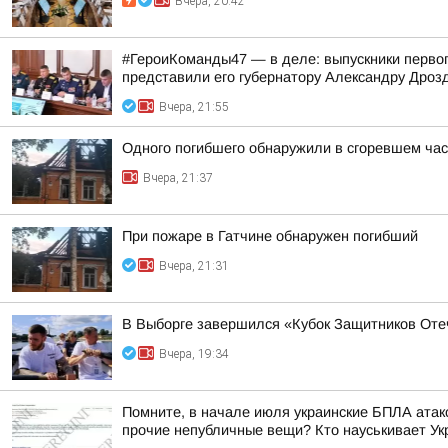
Вчера, 20:42
#ГероиКоманды47 — в деле: выпускники первог
представили его губернатору Александру Дроз
Вчера, 21:55
Одного погибшего обнаружили в сгоревшем час
Вчера, 21:37
При пожаре в Гатчине обнаружен погибший
Вчера, 21:31
В Выборге завершился «Кубок Защитников Оте
Вчера, 19:34
Помните, в начале июля украинские БПЛА атако
прочие непубличные вещи? Кто науськивает Укра