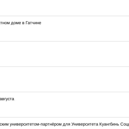
тном доме в Гатчине
августа
йским университетом-партнёром для Университета Куангбинь Соц