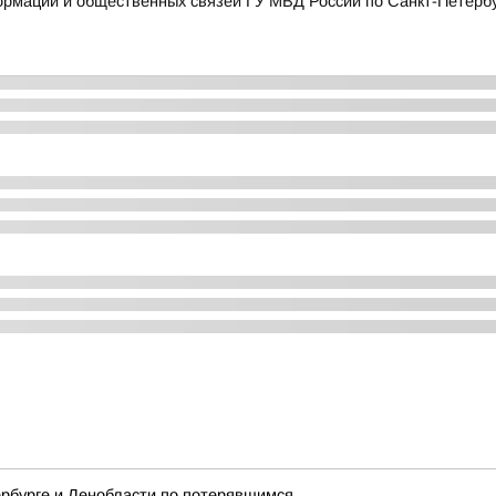
мации и общественных связей ГУ МВД России по Санкт-Петербур
рбурге и Ленобласти по потерявшимся