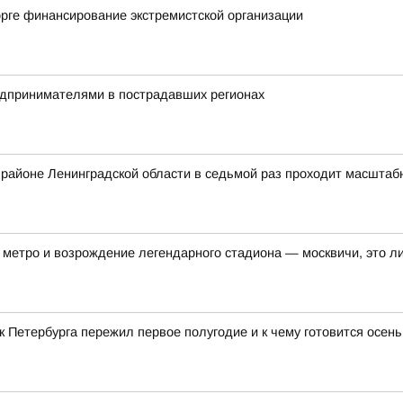
рге финансирование экстремистской организации
редпринимателями в пострадавших регионах
ом районе Ленинградской области в седьмой раз проходит масшта
метро и возрождение легендарного стадиона — москвичи, это ли
ек Петербурга пережил первое полугодие и к чему готовится осен