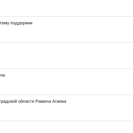
стему поддержки
ппе
градской области Рамила Агаева