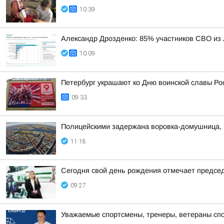
10:39
Александр Дрозденко: 85% участников СВО из
10:09
Петербург украшают ко Дню воинской славы Ро
09:33
Полицейскими задержана воровка-домушница, 
11:18
Сегодня свой день рождения отмечает председ
09:27
Уважаемые спортсмены, тренеры, ветераны спо