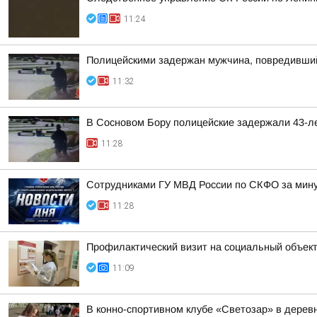
11:24
Полицейскими задержан мужчина, повредивший
11:32
В Сосновом Бору полицейские задержали 43-ле
11:28
Сотрудниками ГУ МВД России по СКФО за минув
11:28
Профилактический визит на социальный объек
11:09
В конно-спортивном клубе «Светозар» в дере