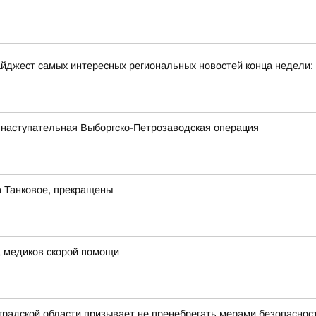
йджест самых интересных региональных новостей конца недели:
 наступательная Выборгско-Петрозаводская операция
а Танковое, прекращены
 медиков скорой помощи
радской области призывает не пренебрегать мерами безопасност