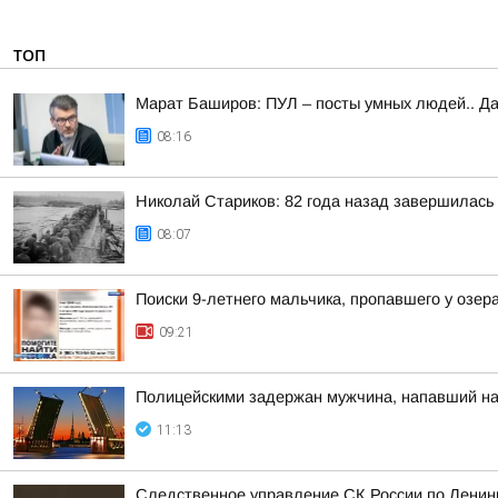
ТОП
Марат Баширов: ПУЛ – посты умных людей.. Да
08:16
Николай Стариков: 82 года назад завершилась
08:07
Поиски 9-летнего мальчика, пропавшего у озер
09:21
Полицейскими задержан мужчина, напавший на
11:13
Следственное управление СК России по Ленинг