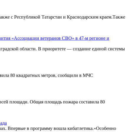
также с Республикой Татарстан и Краснодарским краем.Также
вития «Ассоциации ветеранов СВО» в 47-м регионе и
градской области. В приоритете — создание единой системы
авила 80 квадратных метров, сообщили в МЧС
 всей площади. Общая площадь пожара составила 80
пада
инах. Впервые в программу вошла кибатлетика.«Особенно