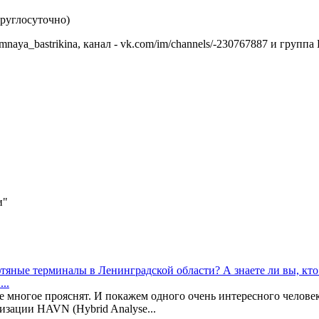
круглосуточно)
ya_bastrikina, канал - vk.com/im/channels/-230767887 и группа 
и"
яные терминалы в Ленинградской области? А знаете ли вы, кто 
..
многое прояснят. И покажем одного очень интересного человека. 
изации HAVN (Hybrid Analyse...