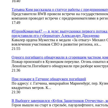
16:40
Татьяна Ким рассказала о статусе работы с предпринима
Представители RWB провели встречи на государственном 
компания проводит встречи с предпринимателями в регио
17:49
#ГероиКоманды47 — в деле: выпускники первого потока 
представили его губернатору Александру Дрозденко
Кавалер ордена Мужества и медали «За отвагу» Михаил 
вовлечения участников СВО в развитие региона, их...
21:55
Одного погибшего обнаружили в сгоревшем частном дом
Пожар произошёл в Кузнецком переулке. Огонь охватил 
Ленобласти.Погибшего обнаружили при разборе конструк
21:36
При пожаре в Гатчине обнаружен погибший
По адресу: г. Гатчина, микрорайон Мариенбург, пер. Ку
квадратных метров. К...
21:30
В Выборге завершился «Кубок Защитников Отечества», к
Герои вышли на старт в стрельбе, пауэрлифтинге, насто