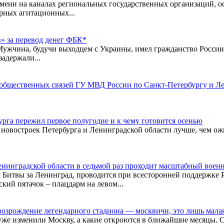
мени на каналах региональных государственных организаций, ос
рных агитационных...
» за перевод денег ФБК*
 Мужчина, будучи выходцем с Украины, имел гражданство России
задержали...
общественных связей ГУ МВД России по Санкт-Петербургу и Л
урга пережил первое полугодие и к чему готовится осенью
 новостроек Петербурга и Ленинградской области лучше, чем ож
Ленинградской области в седьмой раз проходит масштабный вое
 Битвы за Ленинград, проводится при всесторонней поддержке 
ий пятачок – плацдарм на левом...
зрождение легендарного стадиона — москвичи, это лишь малая ч
 уже изменили Москву, а какие откроются в ближайшие месяцы.