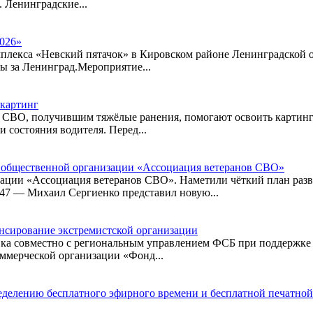
. Ленинградские...
2026»
омплекса «Невский пятачок» в Кировском районе Ленинградской 
ы за Ленинград.Мероприятие...
 картинг
 СВО, получившим тяжёлые ранения, помогают освоить картинг.
состояния водителя. Перед...
м общественной организации «Ассоциация ветеранов СВО»
ации «Ассоциация ветеранов СВО». Наметили чёткий план разв
7 — Михаил Сергиенко представил новую...
нсирование экстремистской организации
ка совместно с региональным управлением ФСБ при поддержке 
ммерческой организации «Фонд...
ределению бесплатного эфирного времени и бесплатной печатно