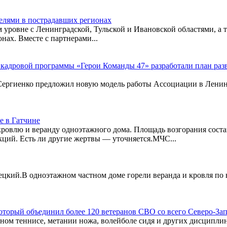
телями в пострадавших регионах
уровне с Ленинградской, Тульской и Ивановской областями, а 
нах. Вместе с партнерами...
кадровой программы «Герои Команды 47» разработали план раз
Сергиенко предложил новую модель работы Ассоциации в Ленин
е в Гатчине
кровлю и веранду одноэтажного дома. Площадь возгорания сост
ций. Есть ли другие жертвы — уточняется.МЧС...
знецкий.В одноэтажном частном доме горели веранда и кровля по
оторый объединил более 120 ветеранов СВО со всего Северо-За
льном теннисе, метании ножа, волейболе сидя и других дисципл