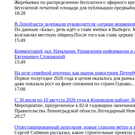
Жеребьевки по распределению бесплатного эфирного вре
бесплатной печатной площади для публикации предвыбо
18:28
В Ленобласти задержали руководителя «церкви мормонов
По данным «Базы», речь идёт о главе ячейки в Выборге.
возглавлял местную общину.После того как главу церкви 
15:49
Комментарий дал: Начальник Управления информации и 
Евгеньевич Стокрацкий
15:49
На игле семейной ипотеки: как рынок новостроек Петерб
Первое полугодие 2026 года в целом оказалось для рынка
даже показала рост на фоне снижения по стране.Однако...
17:08
С 30 июля по 10 августа 2026 года в Кировском районе 
Мероприятие, приуроченное к 82-й годовщине окончания
Правительства Ленинградской области.Легендарный Невск
20:27
Отреставрированный ипподром, новые станции метро и во
Сергей Собянин рассказал, какие строительные проекты