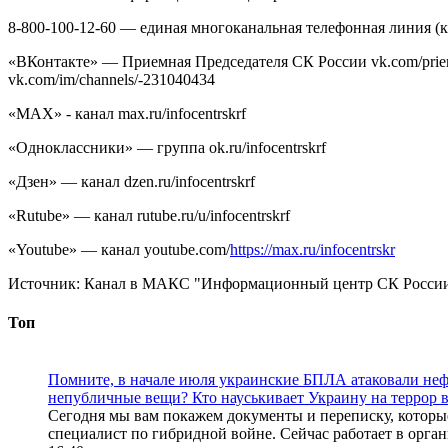
8-800-100-12-60 — единая многоканальная телефонная линия (
«ВКонтакте» — Приемная Председателя СК России vk.com/priemna
vk.com/im/channels/-231040434
«MAX» - канал max.ru/infocentrskrf
«Одноклассники» — группа ok.ru/infocentrskrf
«Дзен» — канал dzen.ru/infocentrskrf
«Rutube» — канал rutube.ru/u/infocentrskrf
«Youtube» — канал youtube.com/
https://max.ru/infocentrskr
Источник:
Канал в МАКС "Информационный центр СК Росси
Топ
Помните, в начале июля украинские БПЛА атаковали нефт
непубличные вещи? Кто науськивает Украину на террор в.
Сегодня мы вам покажем документы и переписку, которые 
специалист по гибридной войне. Сейчас работает в орган