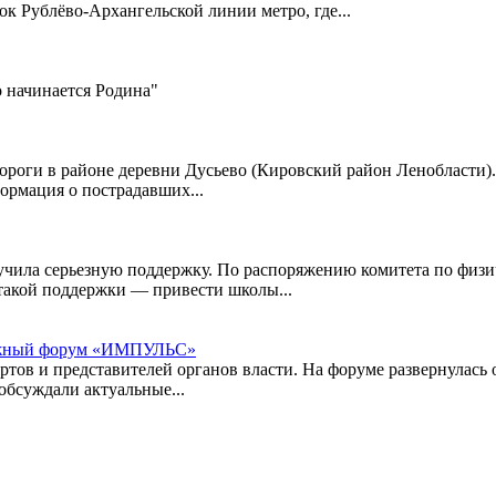
к Рублёво-Архангельской линии метро, где...
 начинается Родина"
 дороги в районе деревни Дусьево (Кировский район Ленобласти)
ормация о пострадавших...
чила серьезную поддержку. По распоряжению комитета по физич
такой поддержки — привести школы...
дёжный форум «ИМПУЛЬС»
в и представителей органов власти. На форуме развернулась о
обсуждали актуальные...