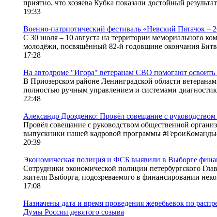
приятно, что хозяева Кубка показали достойный результат
19:33
Военно-патриотический фестиваль «Невский Пятачок – 
С 30 июля – 10 августа на территории мемориального к
молодёжи, посвящённый 82-й годовщине окончания Битв
17:28
На автодроме "Игора" ветеранам СВО помогают освоить
В Приозерском районе Ленинградской области ветеранам
полностью ручным управлением и системами диагностики 
22:48
Александр Дрозденко: Провёл совещание с руководство
Провёл совещание с руководством общественной организ
выпускники нашей кадровой программы #ГероиКоманды4
20:39
Экономическая полиция и ФСБ выявили в Выборге фина
Сотрудники экономической полиции петербургского Глав
жителя Выборга, подозреваемого в финансировании неко
17:08
Назначены дата и время проведения жеребьевок по расп
Думы России девятого созыва