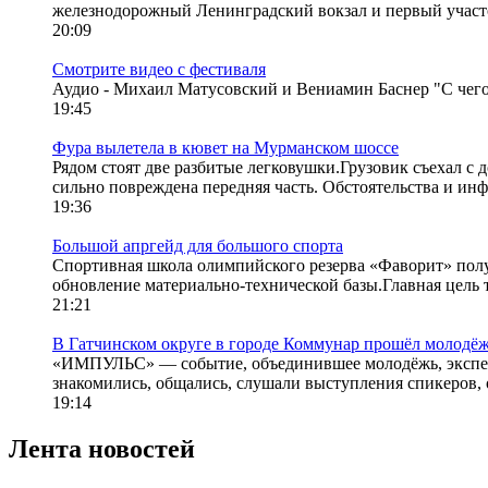
железнодорожный Ленинградский вокзал и первый участо
20:09
Смотрите видео с фестиваля
Аудио - Михаил Матусовский и Вениамин Баснер "С чего
19:45
Фура вылетела в кювет на Мурманском шоссе
Рядом стоят две разбитые легковушки.Грузовик съехал с
сильно повреждена передняя часть. Обстоятельства и инф
19:36
Большой апргейд для большого спорта
Спортивная школа олимпийского резерва «Фаворит» полу
обновление материально-технической базы.Главная цель 
21:21
В Гатчинском округе в городе Коммунар прошёл моло
«ИМПУЛЬС» — событие, объединившее молодёжь, эксперто
знакомились, общались, слушали выступления спикеров, 
19:14
Лента новостей