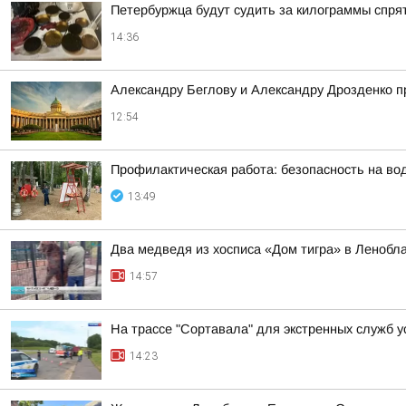
Петербуржца будут судить за килограммы спря
14:36
Александру Беглову и Александру Дрозденко п
12:54
Профилактическая работа: безопасность на во
13:49
Два медведя из хосписа «Дом тигра» в Ленобл
14:57
На трассе "Сортавала" для экстренных служб 
14:23