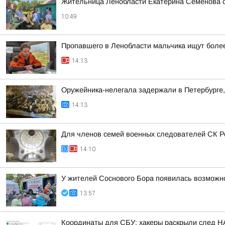
Жительница Ленобласти Екатерина Семенова 
10:49
Пропавшего в Ленобласти мальчика ищут боле
14:13
Оружейника-нелегала задержали в Петербурге,
14:13
Для членов семей военных следователей СК Ро
14:10
У жителей Соснового Бора появилась возможн
13:57
Координаты для СБУ: хакеры раскрыли след НА