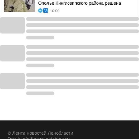
Ополье Кингисеппского района решена
10:00
© Лента новостей Ленобласти
Email:
info@news-gatchina.ru