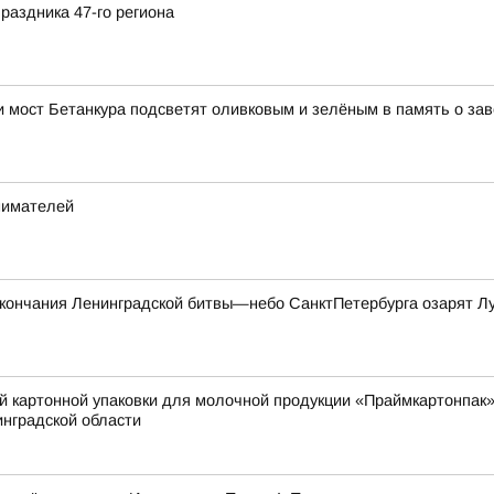
раздника 47-го региона
 и мост Бетанкура подсветят оливковым и зелёным в память о з
нимателей
окончания Ленинградской битвы—небо СанктПетербурга озарят Л
й картонной упаковки для молочной продукции «Праймкартонпак»
нградской области