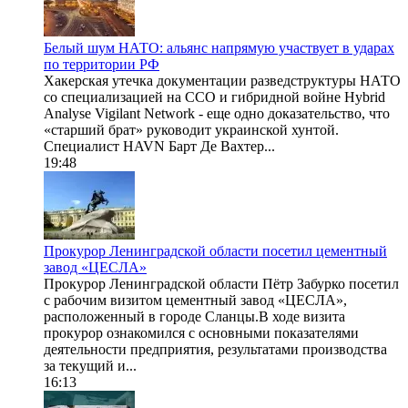
Белый шум НАТО: альянс напрямую участвует в ударах
по территории РФ
Хакерская утечка документации разведструктуры НАТО
со специализацией на ССО и гибридной войне Hybrid
Analyse Vigilant Network - еще одно доказательство, что
«старший брат» руководит украинской хунтой.
Специалист HAVN Барт Де Вахтер...
19:48
Прокурор Ленинградской области посетил цементный
завод «ЦЕСЛА»
Прокурор Ленинградской области Пётр Забурко посетил
с рабочим визитом цементный завод «ЦЕСЛА»,
расположенный в городе Сланцы.В ходе визита
прокурор ознакомился с основными показателями
деятельности предприятия, результатами производства
за текущий и...
16:13