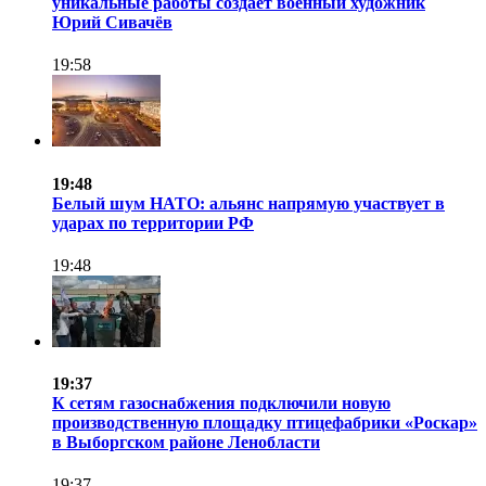
уникальные работы создаёт военный художник
Юрий Сивачёв
19:58
19:48
Белый шум НАТО: альянс напрямую участвует в
ударах по территории РФ
19:48
19:37
К сетям газоснабжения подключили новую
производственную площадку птицефабрики «Роскар»
в Выборгском районе Ленобласти
19:37