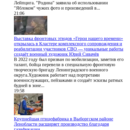
Лейпцига. "Родина" заявила об использовании
"Яблоком" чужих фото и произведений в...
21:06
Выставка фронтовых этюдов «Герои нашего времени»
открылась в Кластере комплексного сопровождения и
реабилитации участников СВО — уникальные работы
создаёт военный художник Юрий Сивачёв
В 2022 году был призван по мобилизации, заметив его
талант, бойца перевели в специальную фронтовую
творческую бригаду Ленинградского военного
округа.Художник работает над портретами
военнослужащих, пейзажами и создаёт эскизы ратных
будней в зоне...
19:58
Крупнейшая птицефабрика в Выборгском районе
Ленобласти расширяет производство благодаря
газификации