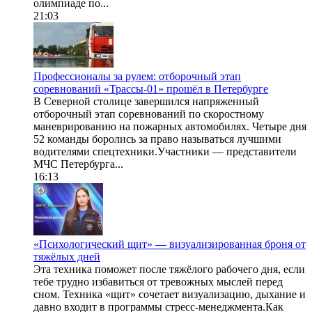
олимпиаде по...
21:03
Профессионалы за рулем: отборочный этап
соревнований «Трассы-01» прошёл в Петербурге
В Северной столице завершился напряженный
отборочный этап соревнований по скоростному
маневрированию на пожарных автомобилях. Четыре дня
52 команды боролись за право называться лучшими
водителями спецтехники.Участники — представители
МЧС Петербурга...
16:13
«Психологический щит» — визуализированная броня от
тяжёлых дней
Эта техника поможет после тяжёлого рабочего дня, если
тебе трудно избавиться от тревожных мыслей перед
сном. Техника «щит» сочетает визуализацию, дыхание и
давно входит в программы стресс-менеджмента.Как