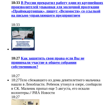
18:33
В России прекратил работу один из крупнейших
производителей упаковки для молочной продукции
«Праймкартонпак», пишут «Ведомости» со ссылкой
на письмо управляющего предприятием
18:33
18:27
Как защитить свои права если Вы не
принимали участие в общем собрании
собственников?
18:27
18:27
Тело сбежавшего из дома девятилетнего мальчика
нашли в Ленобласти. Ребенок утонул в озере, сообщили
в СК. Мальчик пропал еще 5 августа, его искали
волонтеры.//
РИА Новости
18:27