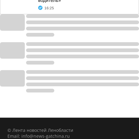
водитель»
16:25
© Лента новостей Ленобласти
Email:
info@news-gatchina.ru