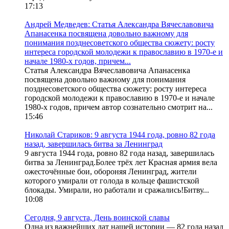
17:13
Андрей Медведев: Статья Александра Вячеславовича
Апанасенка посвящена довольно важному для
понимания позднесоветского общества сюжету: росту
интереса городской молодежи к православию в 1970-е и
начале 1980-х годов, причем...
Статья Александра Вячеславовича Апанасенка
посвящена довольно важному для понимания
позднесоветского общества сюжету: росту интереса
городской молодежи к православию в 1970-е и начале
1980-х годов, причем автор сознательно смотрит на...
15:46
Николай Стариков: 9 августа 1944 года, ровно 82 года
назад, завершилась битва за Ленинград
9 августа 1944 года, ровно 82 года назад, завершилась
битва за Ленинград.Более трёх лет Красная армия вела
ожесточённые бои, обороняя Ленинград, жители
которого умирали от голода в кольце фашистской
блокады. Умирали, но работали и сражались!Битву...
10:08
Сегодня, 9 августа, День воинской славы
Одна из важнейших дат нашей истории — 82 года назад