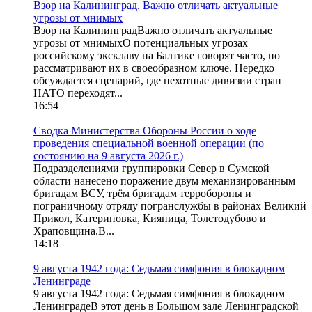
Взор на Калининград. Важно отличать актуальные
угрозы от мнимых
Взор на КалининградВажно отличать актуальные
угрозы от мнимыхО потенциальных угрозах
российскому эксклаву на Балтике говорят часто, но
рассматривают их в своеобразном ключе. Нередко
обсуждается сценарий, где пехотные дивизии стран
НАТО переходят...
16:54
Сводка Министерства Обороны России о ходе
проведения специальной военной операции (по
состоянию на 9 августа 2026 г.)
Подразделениями группировки Север в Сумской
области нанесено поражение двум механизированным
бригадам ВСУ, трём бригадам терробороны и
пограничному отряду погранслужбы в районах Великий
Прикол, Катериновка, Кияница, Толстодубово и
Храповщина.В...
14:18
9 августа 1942 года: Седьмая симфония в блокадном
Ленинграде
9 августа 1942 года: Седьмая симфония в блокадном
ЛенинградеВ этот день в Большом зале Ленинградской