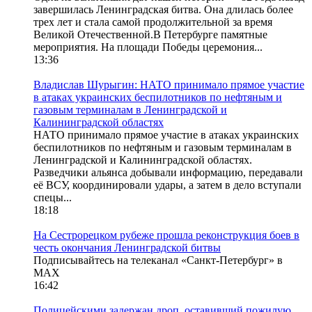
завершилась Ленинградская битва. Она длилась более
трех лет и стала самой продолжительной за время
Великой Отечественной.В Петербурге памятные
мероприятия. На площади Победы церемония...
13:36
Владислав Шурыгин: НАТО принимало прямое участие
в атаках украинских беспилотников по нефтяным и
газовым терминалам в Ленинградской и
Калининградской областях
НАТО принимало прямое участие в атаках украинских
беспилотников по нефтяным и газовым терминалам в
Ленинградской и Калининградской областях.
Разведчики альянса добывали информацию, передавали
её ВСУ, координировали удары, а затем в дело вступали
спецы...
18:18
На Сестрорецком рубеже прошла реконструкция боев в
честь окончания Ленинградской битвы
Подписывайтесь на телеканал «Санкт-Петербург» в
MAX
16:42
Полицейскими задержан дроп, оставивший пожилую