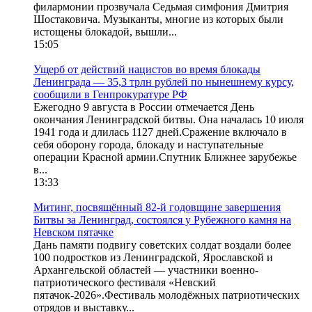
филармонии прозвучала Седьмая симфония Дмитрия
Шостаковича. Музыканты, многие из которых были
истощены блокадой, вышли...
15:05
Ущерб от действий нацистов во время блокады
Ленинграда — 35,3 трлн рублей по нынешнему курсу,
сообщили в Генпрокуратуре РФ
Ежегодно 9 августа в России отмечается День
окончания Ленинградской битвы. Она началась 10 июля
1941 года и длилась 1127 дней.Сражение включало в
себя оборону города, блокаду и наступательные
операции Красной армии.Спутник Ближнее зарубежье
в...
13:33
Митинг, посвящённый 82-й годовщине завершения
Битвы за Ленинград, состоялся у Рубежного камня на
Невском пятачке
Дань памяти подвигу советских солдат воздали более
100 подростков из Ленинградской, Ярославской и
Архангельской областей — участники военно-
патриотического фестиваля «Невский
пятачок-2026».Фестиваль молодёжных патриотических
отрядов и выставку...