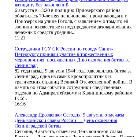
женщину без накоплений
6 августа в 13:20 в полицию Приозерского района
обратилась 79-летняя пенсионерка, проживающая в г.
Приозерск на улице Гоголя, с заявлением о том,что ей
звонили неизвестные и под предлогом декларирования
денежных средств убедили...
11:21
Сотрудники ГСУ СК России по городу Санкт-
Петербургу приняли участие в торжественных
мероприятиях, посвященных Дню окончания битвы за
Ленинград
82 года назад, 9 августа 1944 года завершилась битва за
Ленинград, одна из самых кровопролитных и
трагических страниц Великой Отечественной войны. В
память об этом событии сотрудники следственных
отделов по Адмиралтейскому и Калининскому районам
ГСУ...
16:16
Александр Дрозденко: Сегодня, 9 августа, отмечаем
День воинской славы России — День окончания
Ленинградской битвы
Сегодня, 9 августа, отмечаем День воинской славы
России — День окончания Ленинградской битвы.В этом