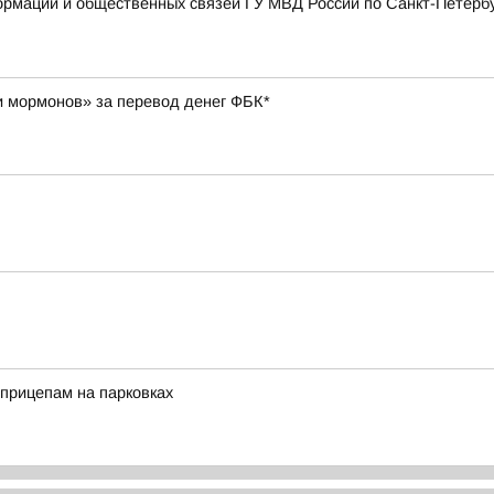
мации и общественных связей ГУ МВД России по Санкт-Петербур
и мормонов» за перевод денег ФБК*
прицепам на парковках