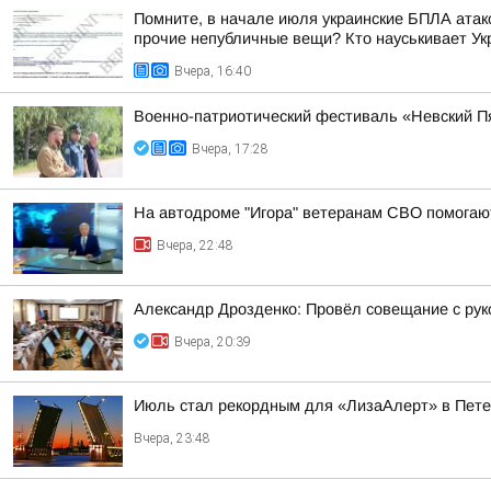
Помните, в начале июля украинские БПЛА атако
прочие непубличные вещи? Кто науськивает Укра
Вчера, 16:40
Военно-патриотический фестиваль «Невский Пя
Вчера, 17:28
На автодроме "Игора" ветеранам СВО помогают
Вчера, 22:48
Александр Дрозденко: Провёл совещание с ру
Вчера, 20:39
Июль стал рекордным для «ЛизаАлерт» в Пете
Вчера, 23:48